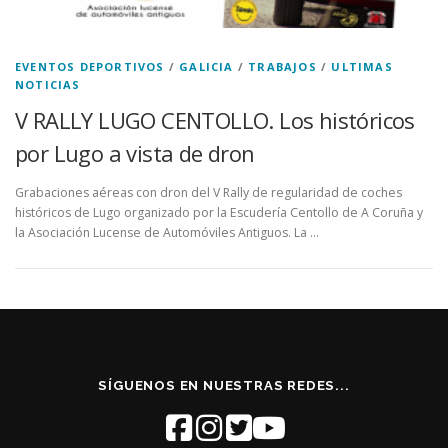
EVENTOS DEPORTIVOS
/
GALICIA
/
TRABAJOS
/
ULTIMAS
NOTICIAS
V RALLY LUGO CENTOLLO. Los históricos
por Lugo a vista de dron
Grabaciones aéreas con dron del V Rally de regularidad de coches
históricos de Lugo organizado por la Escudería Centollo de A Coruña y
la Asociación Lucense de Automóviles Antiguos. La …
SÍGUENOS EN NUESTRAS REDES...