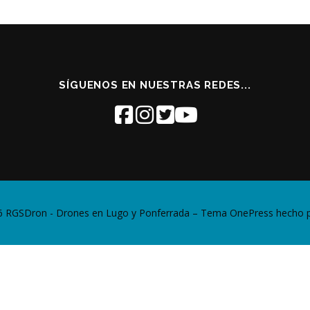
SÍGUENOS EN NUESTRAS REDES...
6 RGSDron - Drones en Lugo y Ponferrada
–
Tema
OnePress
hecho 