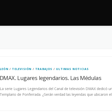
LEÓN
/
TELEVISIÓN
/
TRABAJOS
/
ULTIMAS NOTICIAS
DMAX. Lugares legendarios. Las Médulas
La serie Lugares Legendarios del Canal de televisión DMAX dedicó uno
Templario de Ponferrada. ¿Serán verdad las leyendas que ubicaron e