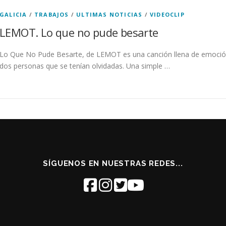
GALICIA
/
TRABAJOS
/
ULTIMAS NOTICIAS
/
VIDEOCLIP
LEMOT. Lo que no pude besarte
Lo Que No Pude Besarte, de LEMOT es una canción llena de emoción
dos personas que se tenían olvidadas. Una simple …
SÍGUENOS EN NUESTRAS REDES...