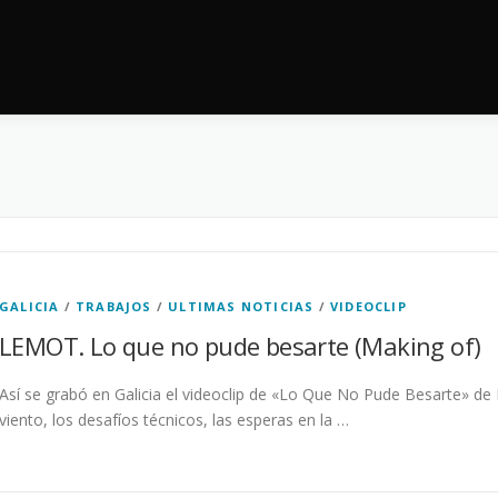
GALICIA
/
TRABAJOS
/
ULTIMAS NOTICIAS
/
VIDEOCLIP
LEMOT. Lo que no pude besarte (Making of)
Así se grabó en Galicia el videoclip de «Lo Que No Pude Besarte» d
viento, los desafíos técnicos, las esperas en la …