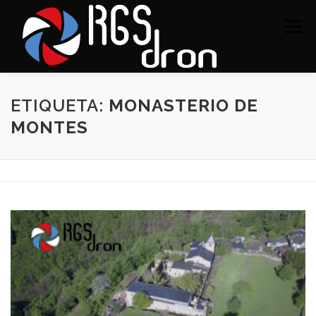
Saltar
al
Menú
contenido
SERVICIOS
PORTAFOLIO
CONTACTO
ETIQUETA:
MONASTERIO DE
MONTES