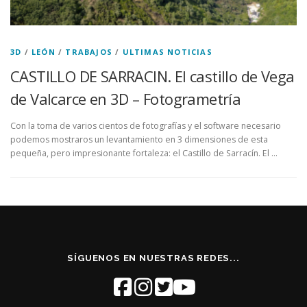
3D
/
LEÓN
/
TRABAJOS
/
ULTIMAS NOTICIAS
CASTILLO DE SARRACIN. El castillo de Vega
de Valcarce en 3D – Fotogrametría
Con la toma de varios cientos de fotografías y el software necesario
podemos mostraros un levantamiento en 3 dimensiones de esta
pequeña, pero impresionante fortaleza: el Castillo de Sarracín. El …
SÍGUENOS EN NUESTRAS REDES...