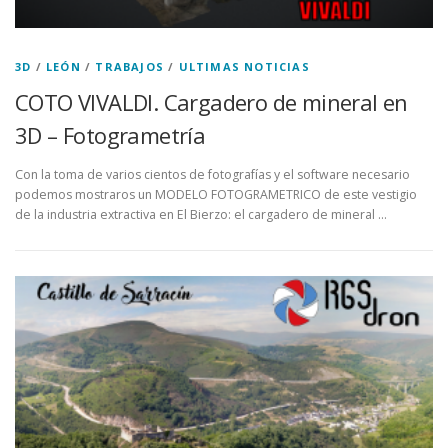
3D
/
LEÓN
/
TRABAJOS
/
ULTIMAS NOTICIAS
COTO VIVALDI. Cargadero de mineral en
3D – Fotogrametría
Con la toma de varios cientos de fotografías y el software necesario
podemos mostraros un MODELO FOTOGRAMETRICO de este vestigio
de la industria extractiva en El Bierzo: el cargadero de mineral …