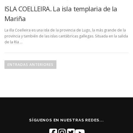
ISLA COELLEIRA. La isla templaria de la
Mariña
La illa Coelleira es una isla de la provincia de Lugo, la más grande de la
provincia y también de las islas cantábricas gallegas. Situada en la salida
de la Ría …
N
a
ENTRADAS ANTERIORES
v
e
g
a
c
i
ó
SÍGUENOS EN NUESTRAS REDES...
n