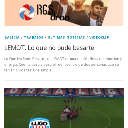
GALICIA
/
TRABAJOS
/
ULTIMAS NOTICIAS
/
VIDEOCLIP
LEMOT. Lo que no pude besarte
Lo Que No Pude Besarte, de LEMOT es una canción llena de emoción y
energía. Cuenta paso a paso el reencuentro de dos personas que se
tenían olvidadas. Una simple …