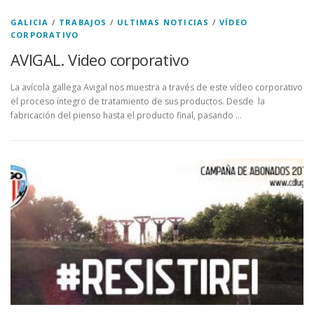
GALICIA
/
TRABAJOS
/
ULTIMAS NOTICIAS
/
VÍDEO
CORPORATIVO
AVIGAL. Video corporativo
La avícola gallega Avigal nos muestra a través de este vídeo corporativo
el proceso íntegro de tratamiento de sus productos. Desde la
fabricación del pienso hasta el producto final, pasando …