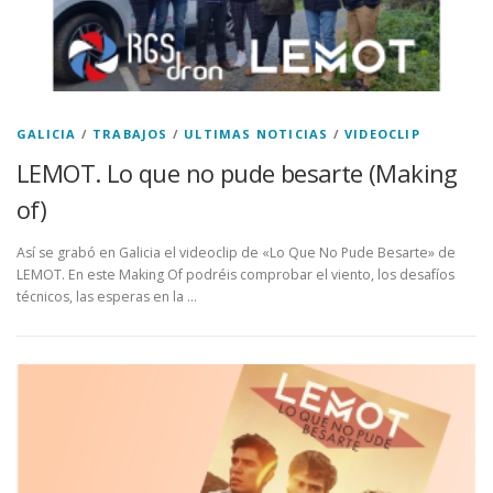
GALICIA
/
TRABAJOS
/
ULTIMAS NOTICIAS
/
VIDEOCLIP
LEMOT. Lo que no pude besarte (Making
of)
Así se grabó en Galicia el videoclip de «Lo Que No Pude Besarte» de
LEMOT. En este Making Of podréis comprobar el viento, los desafíos
técnicos, las esperas en la …