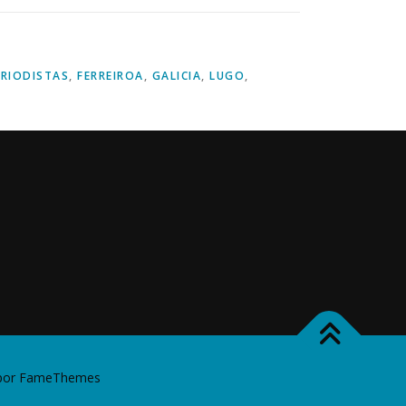
ERIODISTAS
,
FERREIROA
,
GALICIA
,
LUGO
,
por FameThemes