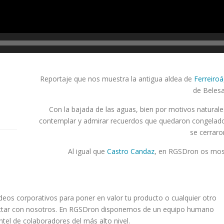
Reportaje que nos muestra la antigua aldea de
Ferreiroá
de Belesa
Con la bajada de las aguas, bien por motivos natural
contemplar y admirar recuerdos que quedaron congelad
se cerraron
Al igual que
Castro Candaz
, en RGSDron os mos
vídeos corporativos para poner en valor tu producto o cualquier otro
tactar con nosotros. En RGSDron disponemos de un equipo humano
tel de colaboradores del más alto nivel.