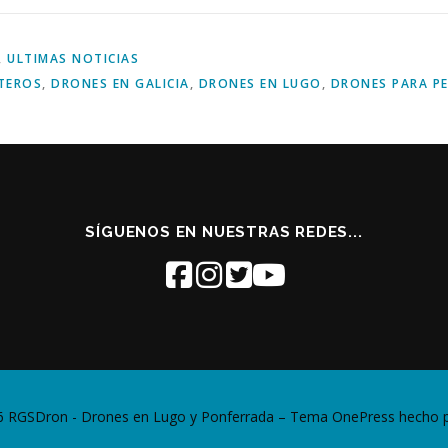
,
ULTIMAS NOTICIAS
TEROS
,
DRONES EN GALICIA
,
DRONES EN LUGO
,
DRONES PARA P
SÍGUENOS EN NUESTRAS REDES...
6 RGSDron - Drones en Lugo y Ponferrada
–
Tema
OnePress
hecho 