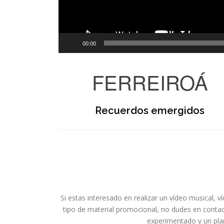
00:00
FERREIROÁ
Recuerdos emergidos
Si estas interesado en realizar un vídeo musical, 
tipo de material promocional, no dudes en con
experimentado y un plan