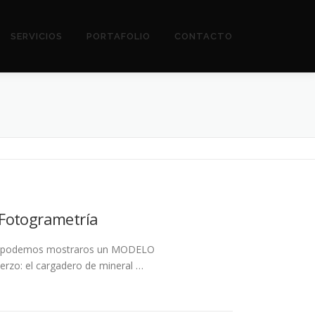
SERVICIOS
PORTAFOLIO
CONTACTO
 Fotogrametría
ario podemos mostraros un MODELO
erzo: el cargadero de mineral …