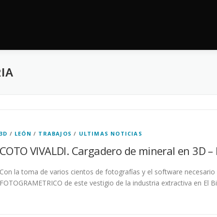
IA
3D
/
LEÓN
/
TRABAJOS
/
ULTIMAS NOTICIAS
COTO VIVALDI. Cargadero de mineral en 3D –
Con la toma de varios cientos de fotografías y el software neces
FOTOGRAMETRICO de este vestigio de la industria extractiva en El Bi