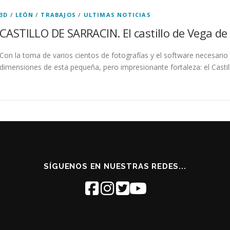
3D
/
LEÓN
/
TRABAJOS
/
ULTIMAS NOTICIAS
CASTILLO DE SARRACIN. El castillo de Vega de
Con la toma de varios cientos de fotografías y el software necesar
dimensiones de esta pequeña, pero impresionante fortaleza: el Castill
SÍGUENOS EN NUESTRAS REDES...