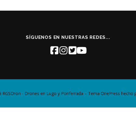
SÍGUENOS EN NUESTRAS REDES...
6 RGSDron - Drones en Lugo y Ponferrada
–
Tema
OnePress
hecho 