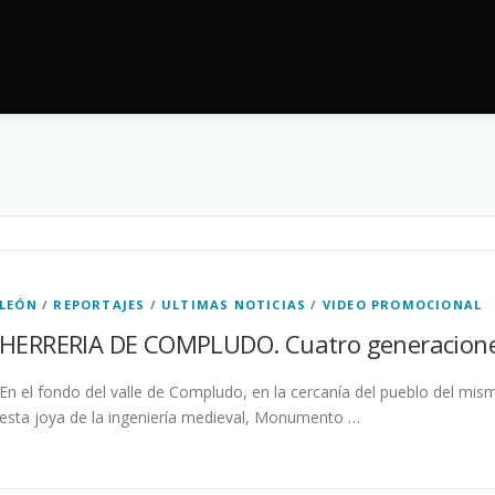
LEÓN
/
REPORTAJES
/
ULTIMAS NOTICIAS
/
VIDEO PROMOCIONAL
HERRERIA DE COMPLUDO. Cuatro generaciones 
En el fondo del valle de Compludo, en la cercanía del pueblo del mism
esta joya de la ingeniería medieval, Monumento …