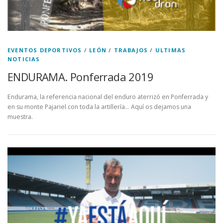
EVENTOS DEPORTIVOS
/
LEÓN
/
TRABAJOS
/
ULTIMAS
NOTICIAS
ENDURAMA. Ponferrada 2019
Endurama, la referencia nacional del enduro aterrizó en Ponferrada y
en su monte Pajariel con toda la artillería… Aquí os dejamos una
muestra.