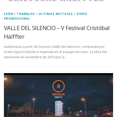
LEÓN
/
TRABAJOS
/
ULTIMAS NOTICIAS
/
VIDEO
PROMOCIONAL
VALLE DEL SILENCIO – V Festival Cristóbal
Halffter
Audiovisual a partir de la pieza «Valle del silencio», compuesta por
Israel López Estelche e inspirada en el paisaje berciano. La obra fue
estrenada en noviembre de 2019 por la …