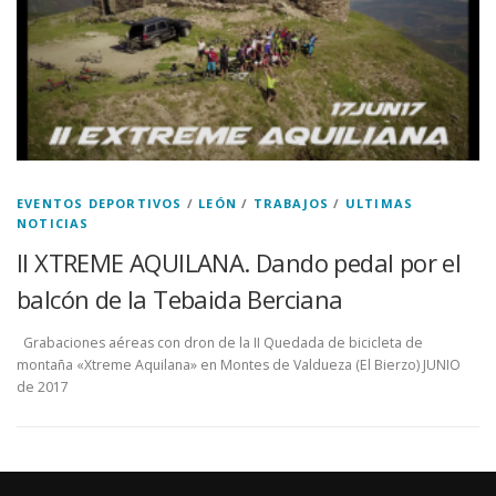
EVENTOS DEPORTIVOS
/
LEÓN
/
TRABAJOS
/
ULTIMAS
NOTICIAS
II XTREME AQUILANA. Dando pedal por el
balcón de la Tebaida Berciana
Grabaciones aéreas con dron de la II Quedada de bicicleta de
montaña «Xtreme Aquilana» en Montes de Valdueza (El Bierzo) JUNIO
de 2017