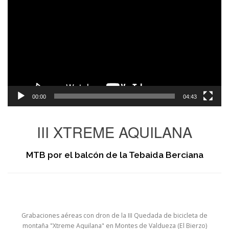
de
vídeo
00:00
04:43
III XTREME AQUILANA
MTB por el balcón de la Tebaida Berciana
Grabaciones aéreas con dron de la III Quedada de bicicleta de
montaña "Xtreme Aquilana" en Montes de Valdueza (El Bierzo)