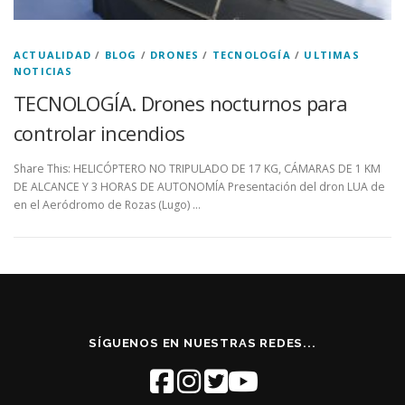
ACTUALIDAD
/
BLOG
/
DRONES
/
TECNOLOGÍA
/
ULTIMAS
NOTICIAS
TECNOLOGÍA. Drones nocturnos para
controlar incendios
Share This: HELICÓPTERO NO TRIPULADO DE 17 KG, CÁMARAS DE 1 KM
DE ALCANCE Y 3 HORAS DE AUTONOMÍA Presentación del dron LUA de
en el Aeródromo de Rozas (Lugo) …
SÍGUENOS EN NUESTRAS REDES...