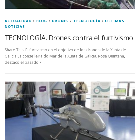
ACTUALIDAD
/
BLOG
/
DRONES
/
TECNOLOGÍA
/
ULTIMAS
NOTICIAS
TECNOLOGÍA. Drones contra el furtivismo
Share This: El furtivismo en el objetivo de los drones de la Xunta de
Galicia La conselleira do Mar de la Xunta de Galicia, Rosa Quintana,
destacó el pasado 7 …