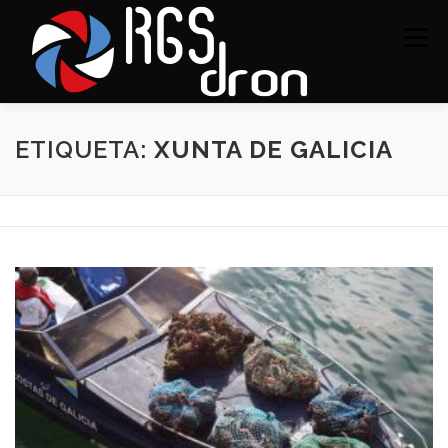
Saltar
al
Menú
contenido
SERVICIOS
PORTAFOLIO
CONTACTO
ETIQUETA:
XUNTA DE GALICIA