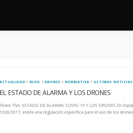
ACTUALIDAD
/
BLOG
/
DRONES
/
NORMATIVA
/
ULTIMAS NOTICIAS
EL ESTADO DE ALARMA Y LOS DRONES
Share This: ESTADO DE ALARMA: COVID-19 Y LOS DRONES En España d
1036/2017, existe una regulación específica para el uso de los drone