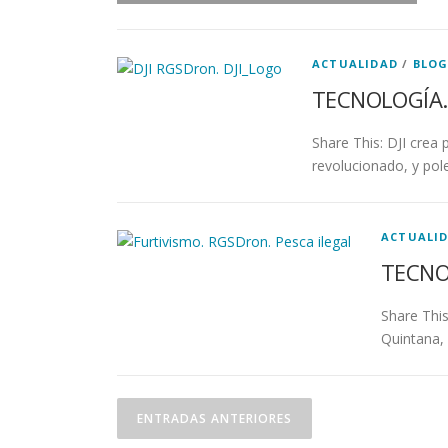
ACTUALIDAD
/
BLO
TECNOLOGÍA. DJ
Share This: DJI crea 
revolucionado, y po
ACTUALI
TECNOL
Share This
Quintana,
N
ENTRADAS ANTERIORES
a