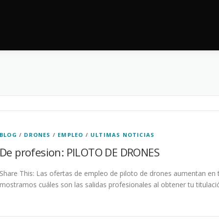
BLOG
/
DRONES
/
EMPLEO
/
ULTIMAS NOTICIAS
De profesion: PILOTO DE DRONES
Share This: Las ofertas de empleo de piloto de drones aumentan en
mostramos cuáles son las salidas profesionales al obtener tu titulació